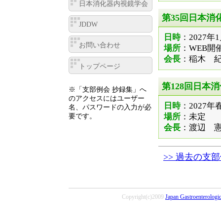
日本消化器内視鏡学会
第35回日本消
JDDW
日時
：2027年1
お問い合わせ
場所
：WEB開
会長
：稲木 紀
トップページ
第128回日本
※「支部例会 抄録集」へ
のアクセスにはユーザー
日時
：2027年
名、パスワードの入力が必
場所
：未定
要です。
会長
：渡辺 
>> 過去の支
Copyright(c)2009
Japan Gastroenterologi