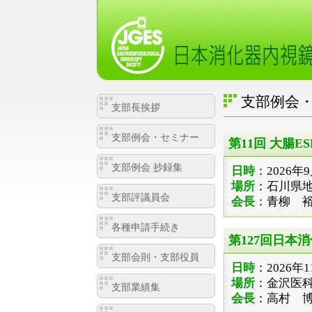
支部例会・
支部長挨拶
支部例会・セミナー
第11回 大腸E
支部例会 抄録集
日時
：2026年
場所
：石川県
支部評議員会
会長
：青柳 裕
各種申請手続き
第127回日本
支部会則・支部役員
日時
：2026年
場所
：金沢医
支部業績集
会長
：高村 博