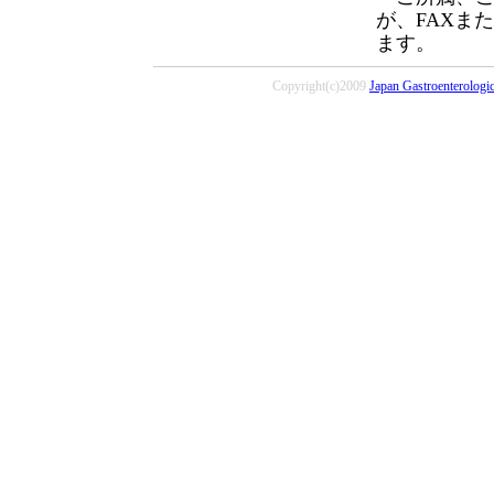
が、FAXま
ます。
Copyright(c)2009
Japan Gastroenterologi