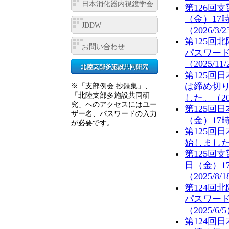
日本消化器内視鏡学会
第126回
（金）17
JDDW
（2026/3/
第125回
お問い合わせ
パスワー
（2025/11
第125回
は締め切
※「支部例会 抄録集」、
「北陸支部多施設共同研
した。（202
究」へのアクセスにはユー
第125回
ザー名、パスワードの入力
（金）17
が必要です。
第125回
始しました。
第125回
日（金）1
（2025/8/
第124回
パスワー
（2025/6/
第124回