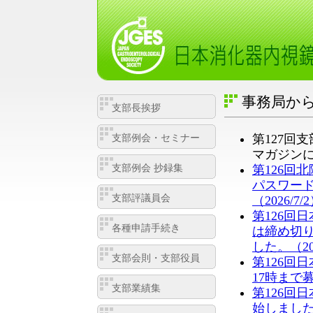
事務局か
支部長挨拶
第127回
支部例会・セミナー
マガジンに
支部例会 抄録集
第126回
パスワー
支部評議員会
（2026/7/
第126回
各種申請手続き
は締め切
した。（202
支部会則・支部役員
第126回
17時まで募
支部業績集
第126回
始しました。