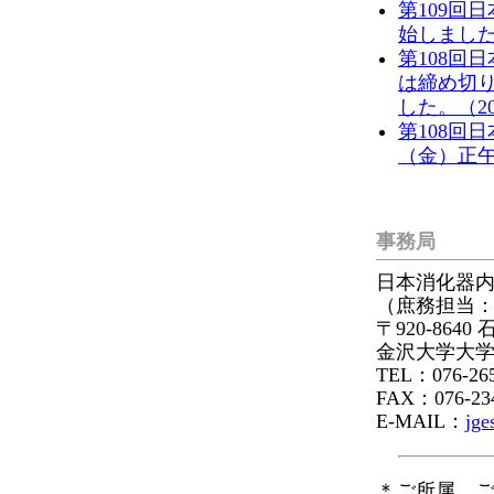
第109回
始しました。
第108回
は締め切
した。（201
第108回
（金）正午
事務局
日本消化器内
（庶務担当：
〒920-864
金沢大学大学
TEL：076-265
FAX：076-234
E-MAIL：
jge
＊ご所属、ご