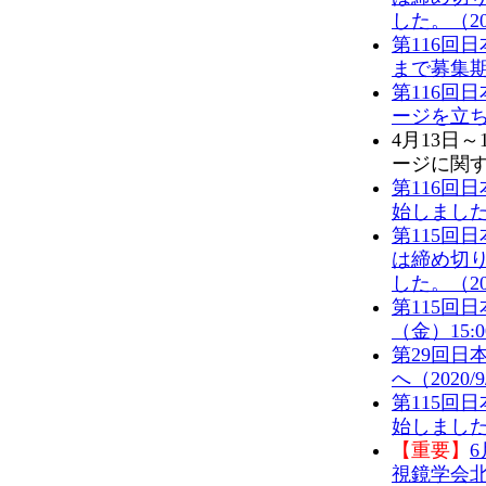
した。（202
第116回
まで募集期間
第116回
ージを立ち上
4月13日
ージに関す
第116回
始しました。
第115回
は締め切
した。（202
第115回
（金）15:
第29回日
へ（2020/9
第115回
始しました。
【重要】
視鏡学会